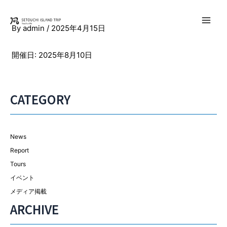
内
容
Main
By
admin
/
2025年4月15日
を
ス
Men
開催日: 2025年8月10日
キ
ッ
プ
CATEGORY
News
Report
Tours
イベント
メディア掲載
ARCHIVE