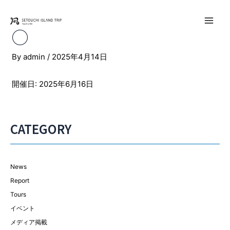
内
容
Main
◯
を
ス
Men
By
admin
/
2025年4月14日
キ
ッ
プ
開催日: 2025年6月16日
CATEGORY
News
Report
Tours
イベント
メディア掲載