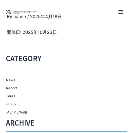
内
容
Main
By
admin
/
2025年4月18日
を
ス
Men
開催日: 2025年10月23日
キ
ッ
プ
CATEGORY
News
Report
Tours
イベント
メディア掲載
ARCHIVE