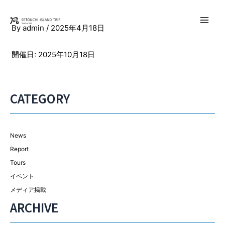
内
容
Main
By
admin
/
2025年4月18日
を
ス
Men
開催日: 2025年10月18日
キ
ッ
プ
CATEGORY
News
Report
Tours
イベント
メディア掲載
ARCHIVE