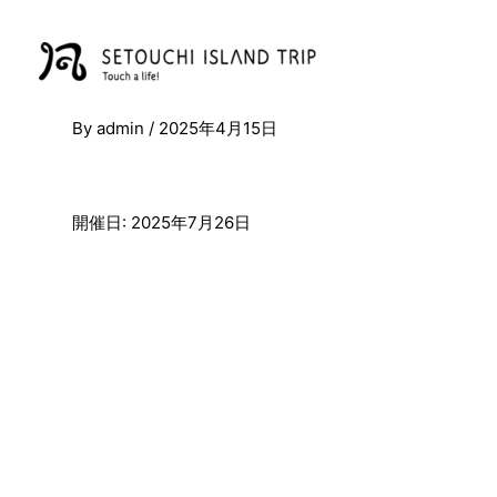
内
容
を
ス
キ
By
admin
/
2025年4月15日
ッ
プ
開催日: 2025年7月26日