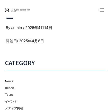
内
容
Main
ー
を
ス
Men
By
admin
/
2025年4月14日
キ
ッ
プ
開催日: 2025年4月6日
CATEGORY
News
Report
Tours
イベント
メディア掲載